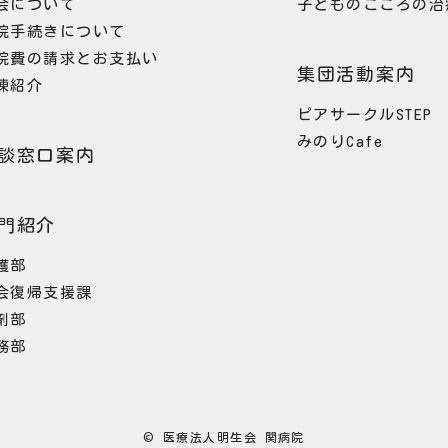
会について
子どものこころの治
院手続きについて
院費の請求とお支払い
集団活動案内
棟紹介
ピアサークルSTEP
みのりCafe
談窓口案内
門紹介
護部
会復帰支援課
剤部
務部
© 医療法人明生会 関病院