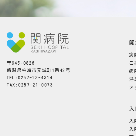
関
病
ご
〒945-0826
新潟県柏崎市元城町1番42号
病
TEL:0257-23-4314
沿
FAX:0257-21-0073
ア
入
入
入