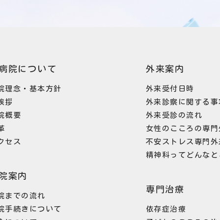
病院について
外来案内
院理念・基本方針
外来受付日時
挨拶
外来診察に関する事
院概要
外来受診の流れ
革
女性のこころの専門
クセス
不安ストレス専門外
精神科ってどんなと
院案内
専門治療
院までの流れ
院手続きについて
依存症治療