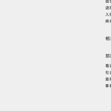
面
退
入
病
相
部
看
社
薬
事