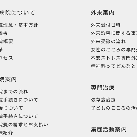
病院について
外来案内
院理念・基本方針
外来受付日時
挨拶
外来診察に関する事
院概要
外来受診の流れ
革
女性のこころの専門
クセス
不安ストレス専門外
精神科ってどんなと
院案内
専門治療
院までの流れ
院手続きについて
依存症治療
会について
子どものこころの治
院手続きについて
院費の請求とお支払い
集団活動案内
棟紹介