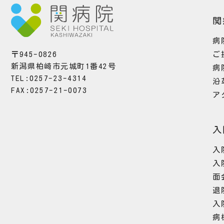
関
病
ご
〒945-0826
新潟県柏崎市元城町1番42号
病
TEL:0257-23-4314
沿
FAX:0257-21-0073
ア
入
入
入
面
退
入
病